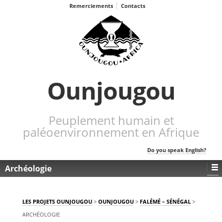
Remerciements
Contacts
Ounjougou
Peuplement humain et
paléoenvironnement en Afrique
Do you speak English?
Archéologie
LES PROJETS OUNJOUGOU
>
OUNJOUGOU
>
FALÉMÉ – SÉNÉGAL
>
ARCHÉOLOGIE