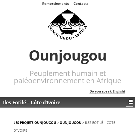
Remerciements
Contacts
Ounjougou
Peuplement humain et
paléoenvironnement en Afrique
Do you speak English?
Iles Eotilé – Côte d’Ivoire
LES PROJETS OUNJOUGOU
>
OUNJOUGOU
>
ILES EOTILÉ – CÔTE
D’IVOIRE