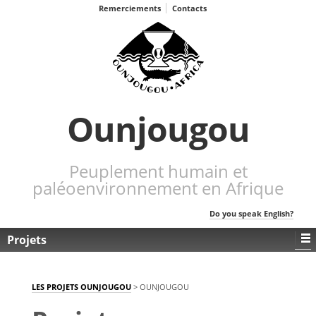
Remerciements
Contacts
Ounjougou
Peuplement humain et
paléoenvironnement en Afrique
Do you speak English?
Projets
LES PROJETS OUNJOUGOU
>
OUNJOUGOU