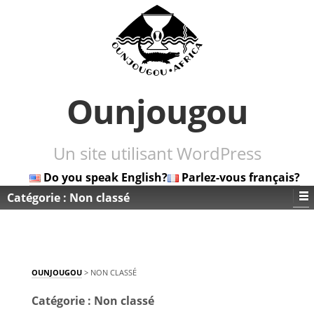
Ounjougou
Un site utilisant WordPress
Do you speak English?
Parlez-vous français?
Catégorie :
Non classé
OUNJOUGOU
>
NON CLASSÉ
Catégorie :
Non classé